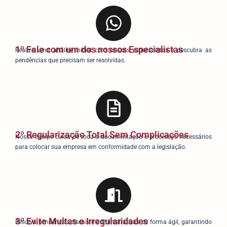
1º Fale com um dos nossos Especialistas
Realize uma análise inicial com nossos especialistas e descubra as
pendências que precisam ser resolvidas.
2º Regularização Total Sem Complicações
Nossa equipe cuida de toda a documentação e processos necessários
para colocar sua empresa em conformidade com a legislação.
3º Evite Multas e Irregularidades
Resolva pendências fiscais e administrativas de forma ágil, garantindo