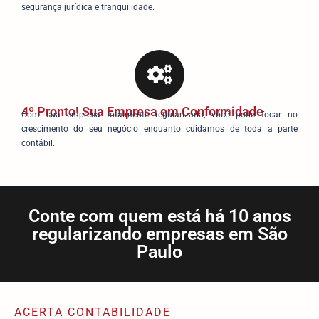
segurança jurídica e tranquilidade.
4º Pronto! Sua Empresa em Conformidade
Com sua empresa totalmente regularizada, você pode focar no
crescimento do seu negócio enquanto cuidamos de toda a parte
contábil.
Conte com quem está há 10 anos
regularizando empresas em São
Paulo
ACERTA CONTABILIDADE