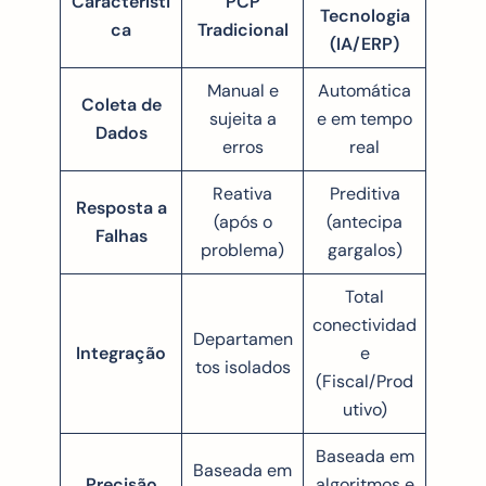
Característi
PCP
Tecnologia
ca
Tradicional
(IA/ERP)
Manual e
Automática
Coleta de
sujeita a
e em tempo
Dados
erros
real
Reativa
Preditiva
Resposta a
(após o
(antecipa
Falhas
problema)
gargalos)
Total
conectividad
Departamen
Integração
e
tos isolados
(Fiscal/Prod
utivo)
Baseada em
Baseada em
Precisão
algoritmos e